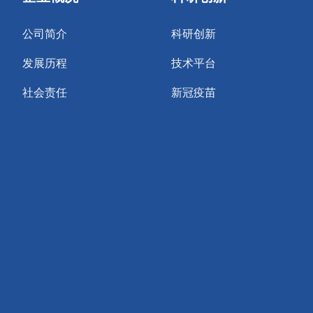
公司简介
科研创新
发展历程
技术平台
社会责任
新冠疫苗