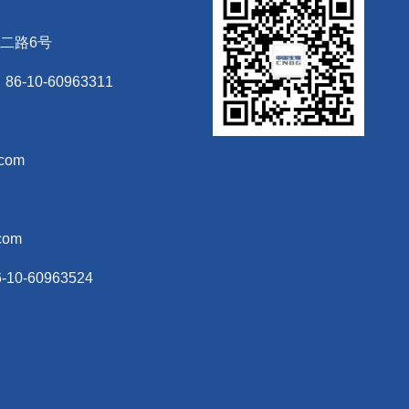
二路6号
6-10-60963311
.com
com
-60963524