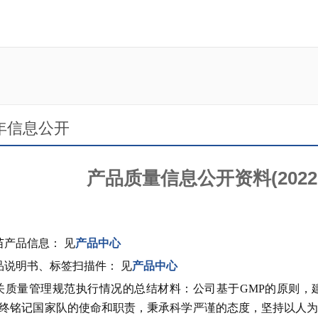
2年信息公开
产品质量信息公开资料(2022.9.1
苗产品信息： 见
产品中心
品说明书、标签扫描件： 见
产品中心
关质量管理规范执行情况的总结材料：公司基于
GMP
的原则，
终铭记国家队的使命和职责，秉承科学严谨的态度，坚持以人