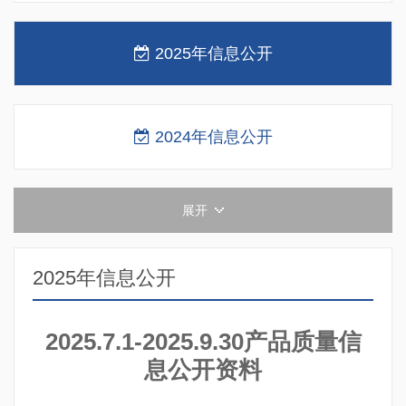
2025年信息公开
2024年信息公开
展开
2025年信息公开
2025.7.1-2025.9.30产品质量信
息公开资料