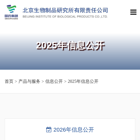
2025年信息公开
首页
>
产品与服务
>
信息公开
>
2025年信息公开
2026年信息公开