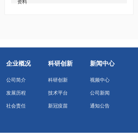
资料
企业概况
科研创新
新闻中心
公司简介
科研创新
视频中心
发展历程
技术平台
公司新闻
社会责任
新冠疫苗
通知公告