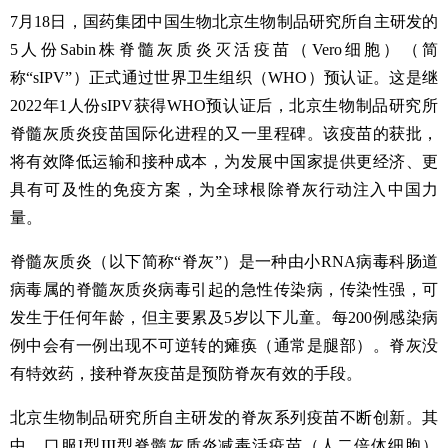
7月18日，国药集团中国生物北京生物制品研究所自主研发的
5人份Sabin株脊髓灰质炎灭活疫苗（Vero细胞）（简
称“sIPV”）正式通过世界卫生组织（WHO）预认证。这是继
2022年1人份sIPV获得WHO预认证后，北京生物制品研究所
脊髓灰质炎疫苗国际化进程的又一里程碑。该疫苗的获批，
将有效降低运输和接种成本，为发展中国家提供更经济、更
具有可及性的免疫方案，为全球根除脊灰行动注入中国力
量。
脊髓灰质炎（以下简称
“脊灰”）是一种由小RNA病毒科肠道
病毒属的脊髓灰质炎病毒引起的急性传染病，传染性强，可
发生于任何年龄，但主要累及5岁以下儿童。每200例感染病
例中会有一例出现不可逆转的瘫痪（通常是腿部）。脊灰没
有特效药，
接种脊灰疫苗是预防脊灰有效的手段。
北京生物制品研究所自主研发的脊灰系列疫苗不断创新。其
中，口服
I型III型脊髓灰质炎减毒活疫苗（人二倍体细胞）