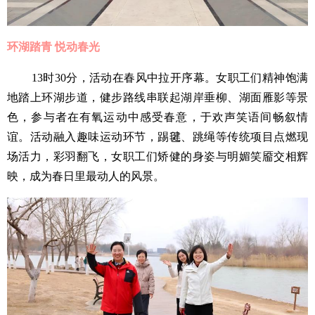
环湖踏青 悦动春光
13时30分，活动在春风中拉开序幕。女职工们精神饱满
地踏上环湖步道，健步路线串联起湖岸垂柳、湖面雁影等景
色，参与者在有氧运动中感受春意，于欢声笑语间畅叙情
谊。活动融入趣味运动环节，踢毽、跳绳等传统项目点燃现
场活力，彩羽翻飞，女职工们矫健的身姿与明媚笑靥交相辉
映，成为春日里最动人的风景。