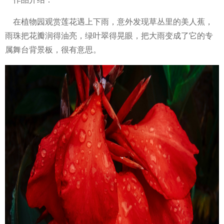
在植物园观赏莲花遇上下雨，意外发现草丛里的美人蕉，
雨珠把花瓣润得油亮，绿叶翠得晃眼，把大雨变成了它的专
属舞台背景板，很有意思。