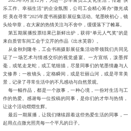
2025年9月至12月，为进一步丰富员工文化生活，传递“快
乐工作、幸福生活”的企业氛围，公司工会精心筹办“微光成
炬 美在寻常”2025年度书画摄影展征集活动。笔墨映初心，镜
头绘华章，在大家的热情关注与不舍中，缓缓落下了帷幕。
第五期展播投票结果已新鲜出炉，获得“单元人气奖”的是
来自质管车间工会于立芹的作品《出水芙蓉》。
从金秋到隆冬，工会书画摄影展征集活动带领我们共同见
证了一场艺术与情感交织的视觉盛宴。一方宣纸，泼墨挥
毫，或笔走龙蛇，或工笔细描，尽显同事们的笔墨情趣与人
文修养；一枚镜头，定格瞬间，或是壮丽山河，或是寻常美
景，记录了寻常生活中的不凡感动与自然景观。
每一幅作品，都是一个故事，一种心境，一份对生活与工
作的热爱。感谢每一位投稿的同事，是你们的才华与热情，
让这个活动熠熠生辉。
最后一期展播，让我们继续跟着这些热爱生活的同事，一
起用点点微光照亮每一个平凡的日子。