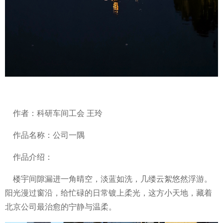
作者：科研车间工会 王玲
作品名称：公司一隅
作品介绍：
楼宇间隙漏进一角晴空，淡蓝如洗，几缕云絮悠然浮游。
阳光漫过窗沿，给忙碌的日常镀上柔光，这方小天地，藏着
北京公司最治愈的宁静与温柔。