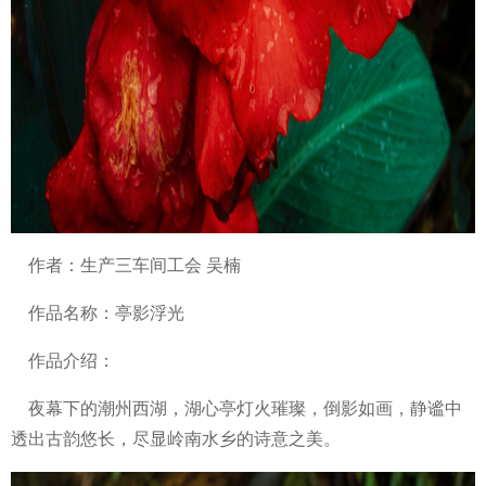
作者：生产三车间工会 吴楠
作品名称：亭影浮光
作品介绍：
夜幕下的潮州西湖，湖心亭灯火璀璨，倒影如画，静谧中
透出古韵悠长，尽显岭南水乡的诗意之美。