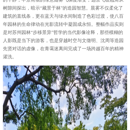
树隙间探出，暗示“藏景于林”的造园智慧。晨雾不仅柔化了
建筑的直线条，更在蓝天与绿水间制造了色彩过渡，使八百
年园林的生命律动在光影流转中凝固成永恒。整幅作品实则
是对苏州园林“步移景异”哲学的当代影像诠释，那些模糊的
人影既是当下的游客，也是穿越时空与文徵明、沈周等造园
先贤对话的虚像，在青霭迷离间完成了一场跨越百年的精神
濯洗。