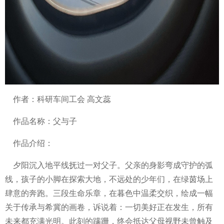
作者：科研车间工会 高文蕊
作品名称：父与子
作品介绍：
夕阳沉入地平线抚过一对父子。父亲的身影弯成守护的弧
线，孩子的小脚在探索大地，不远处的少年们，在绿茵场上
肆意的奔跑。三段生命乐章，在暮色中温柔交织，绘成一幅
关于传承与希冀的画卷，诉说着：一切美好正在发生，所有
未来都充满光明。此刻的蹒跚，终会抵达父母视野未曾触及