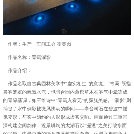
作者：生产一车间工会 霍英岗
作品名称：青霭濯影
作品介绍：
作品名取自古典园林美学中“虚实相生”的意境。“青霭”既指
晨雾笼罩的氤氲水汽，也暗合园内葱郁草木在雾气中晕染成
的青绿基调，如王维诗中“青霭入看无”的朦胧美感。“濯影”则
捕捉了水中倒影被微风拂动的瞬间——亭台树石在碧波中摇
曳变形，与雾中隐约的人影形成虚实交响。画面通过三重景
深构建空间韵律：近景嶙峋的太湖石以“漏透”之美打破水面
的平静，中景荷塘的绿意随雾气梯度渐变，远景飞檐翘角从