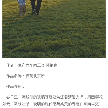
作者：生产六车间工会 孙艳春
作品名称：春英北京所
作品介绍：
春日里，流线型的玻璃幕墙建筑泛着清透光泽，周围樱花
如云、新枝吐绿，硬朗的现代感与柔美的春意在画面里交