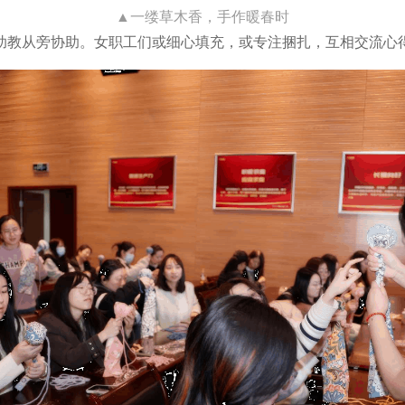
▲一缕草木香，手作暖春时
助教从旁协助。女职工们或细心填充，或专注捆扎，互相交流心