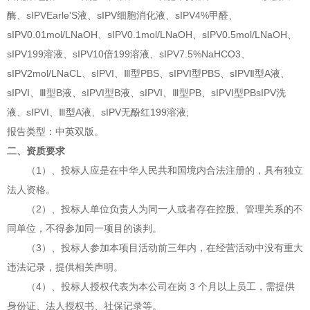
酶、sIPVEarle'S液、sIPV细胞消化液、sIPV4%甲醛、
sIPV0.01mol/LNaOH、sIPV0.1mol/LNaOH、sIPV0.5mol/LNaOH
、
sIPV199溶液、sIPV10倍199溶液、sIPV7.5%NaHCO3、
sIPV2mol/LNaCL、sIPVI、Ⅲ型PBS、sIPVI型PBS、sIPVⅡ型A液、
sIPVI、Ⅲ型B液、sIPVI型B液、sIPVI、Ⅲ型PB、sIPVI型PBsIPV洗
液、sIPVI、Ⅲ型A液、sIPV无酚红199溶液;
报告类型：中英双版。
二、资质要求
（
1）、投标人应是在中华人民共和国境内合法注册的，具有独立
法人资格。
（
2）、投标人单位负责人为同一人或者存在控股、管理关系的不
同单位，不得参加同一项目的谈判。
（
3）、投标人参加本项目活动前三年内，在经营活动中没有重大
违法记录，提供相关声明。
（
4）、投标人授权代表为本公司在岗 3 个月以上员工，需提供
身份证、法人授权书、社保记录等。