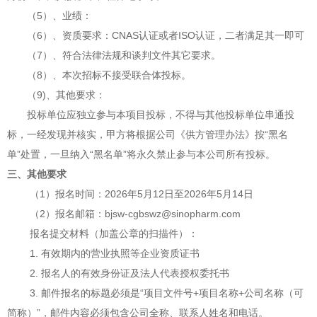
（
5）、业绩：
（
6）、资质要求：CNAS认证或者ISO认证，二者满足其一即可
（
7）、符合法律法规和谈判文件其它要求。
（
8）、本次招标不接受联合体投标。
（
9)、其他要求：
投标单位应独立参与本项目投标，不得与其他投标单位串通投
标，一经发现并核实，甲方将根据公司《供方管理办法》按
“黑名
单”处置，一旦纳入“黑名单”将永久禁止参与本公司所有投标
。
三、其他要求
（
1）报名时间：202
6年5月12
日至
202
6年5月14日
（
2）报名邮箱：bjsw-cgbswz@sinopharm.com
报名提交材料（加盖公章的扫描件）：
1. 有效期内的营业执照等企业资质证书
2. 报名人的有效身份证及法人代表授权委托书
3. 邮件报名的标题必须是“项目文件号+项目名称+公司名称（可
简称）”，邮件内容必须包含公司全称、联系人姓名和电话。