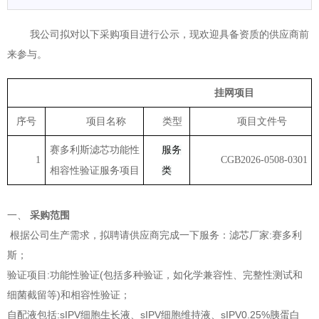
我公司拟对以下采购项目进行公示，现欢迎具备资质的供应商前
来参与。
挂网项目
序号
项目名称
类型
项目文件号
赛多利斯滤芯功能性
服务
1
CGB202
6
-0
508
-0
3
0
1
相容性验证服务项目
类
一、
采购范围
根据公司生产
需求，拟聘请供应商完成一下服务：滤芯厂家
:赛多利
斯；
验证项目
:功能性验证(包括多种验证，如化学兼容性、完整性测试和
细菌截留等)和相容性验证；
自配液包括
:sIPV细胞生长液、sIPV细胞维持液、sIPV0.25%胰蛋白