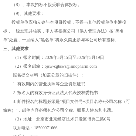
（
8）、本次招标不接受联合体投标。
（
9)、其他要求：
投标单位应独立参与本项目投标，不得与其他投标单位串通投
标，一经发现并核实，甲方将根据公司《供方管理办法》按
“黑名
单”处置，一旦纳入“黑名单”将永久禁止参与本公司所有投标
。
三、其他要求
（
1）报名时间：202
6年5月15
日至
202
6年5月19日
（
2）报名邮箱：bjsw-cgbswz@sinopharm.com
报名提交材料（加盖公章的扫描件）：
1. 有效期内的营业执照等企业资质证书
2. 报名人的有效身份证及法人代表授权委托书
3. 邮件报名的标题必须是“项目文件号+项目名称+公司名称（可
简称）”，邮件内容必须包含公司全称、联系人姓名和电话。
（3
）地址：北京市北京经济技术开发区博兴二路
6号
联系电话：18500971666