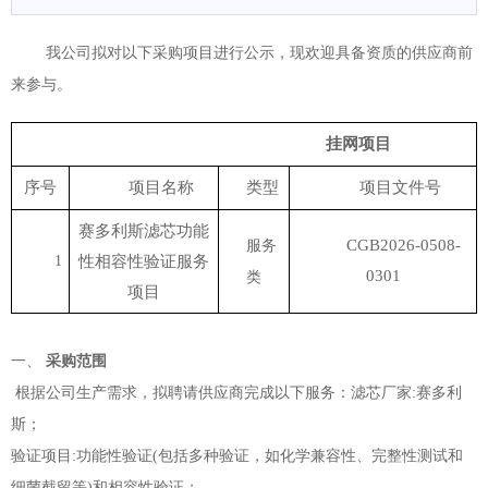
我公司拟对以下采购项目进行公示，现欢迎具备资质的供应商前
来参与。
挂网项目
序号
项目名称
类型
项目文件号
赛多利斯滤芯功能
CGB202
6
-0
508
-
服务
1
性相容性验证服务
0
3
0
1
类
项目
一、
采购范围
根据公司生产需求，拟聘请供应商完成以下
服务：滤芯厂家
:赛多利
斯；
验证项目
:功能性验证(包括多种验证，如化学兼容性、完整性测试和
细菌截留等)和相容性验证；