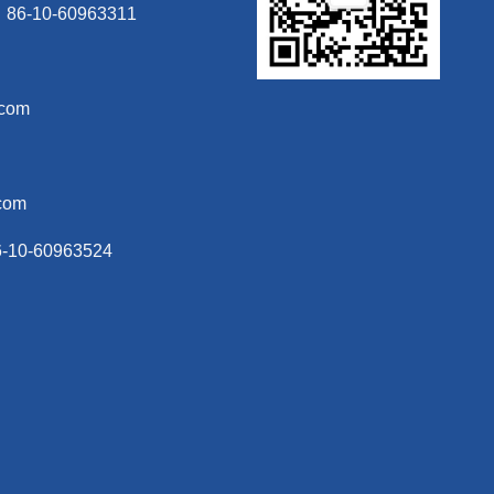
6-10-60963311
.com
com
-60963524