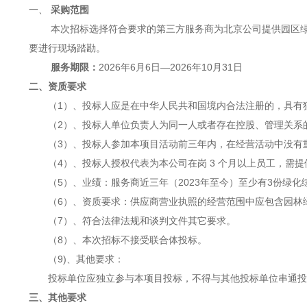
一、
采购范围
本次招标选择符合要求的第三方服务商为北京公司提供园区
要进行现场踏勘。
服务
期限
：
2026
年
6月6日—2
026
年
1
0
月
3
1日
二、资质要求
（
1）、投标人应是在中华人民共和国境内合法注册的，具有
（
2）、投标人单位负责人为同一人或者存在控股、管理关系
（
3）、投标人参加本项目活动前三年内，在经营活动中没有
（
4）、投标人授权代表为本公司在岗 3 个月以上员工，需
（
5）、业绩：
服务商近三年（
20
23
年至今）至少有
3份绿化
（
6）、资质
要求：供应商营业执照的经营范围中应包含园林
（
7）、符合法律法规和谈判文件其它要求。
（
8）、本次招标不接受联合体投标。
（
9)、其他要求：
投标单位应独立参与本项目投标，不得与其他投标单位串通投
三、其他要求