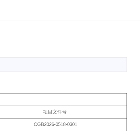
项目文件号
CGB202
6
-
0518
-030
1