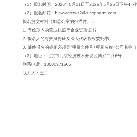
（
1）报名时间：202
6年5月21
日至
202
6年5月25日
下午4点
（
2）报名邮箱：
bjsw-cgbswz
2
@sinopharm.com
报名提交材料（加盖公章的扫描件）：
1. 有效期内的营业执照等企业资质证书
2. 报名人的有效身份证及法人代表授权委托书
3. 邮件报名的标题必须是“项目文件号+项目名称+公司名
（3
）地址：北京市北京经济技术开发区博兴二路
6号
联系电话：18500971666
联系人：王工