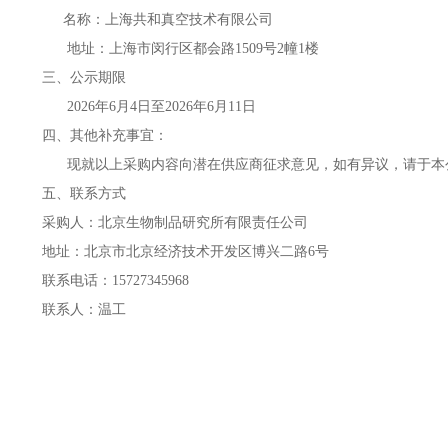
名称：上海共和真空技术有限公司
地址：上海市闵行区都会路
1509号2幢1楼
三、公示期限
2026年6月4日至2026年6月11日
四、其他补充事宜：
现就以上采购内容向潜在供应商征求意见，如有异议，请于本
五
、
联系方式
采购人：北京生物制品研究所有限责任公司
地址：北京市北京经济技术开发区博兴二路
6号
联系电话：
15727345968
联系人：温工