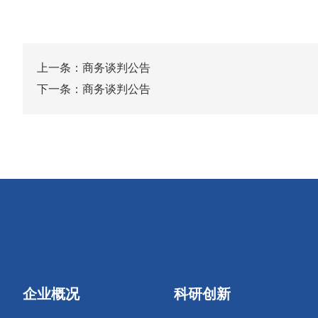
上一条：
商务谈判公告
下一条：
商务谈判公告
企业概况
科研创新