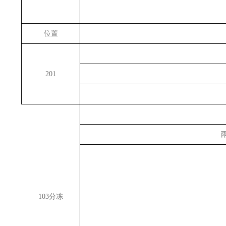
位置
201
103分冻