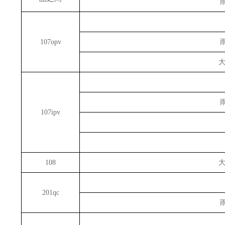
107opv
107ipv
108
201qc