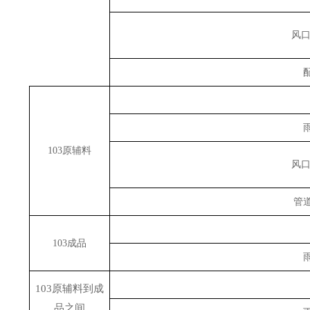
风
103原辅料
风
管
103成品
103原辅料到成
品之间