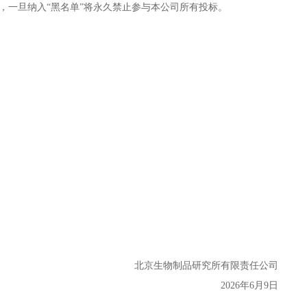
置，一旦纳入“黑名单”将永久禁止参与本公司所有投标。
北京
生物
制品
研究所有限责任公司
20
26
年
6
月
9
日