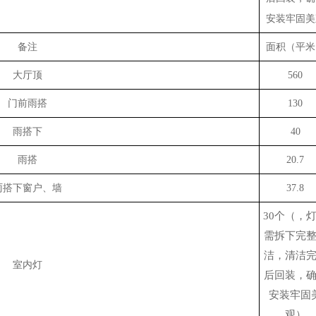
安装牢固美
备注
面积（平米
大厅顶
560
门前雨搭
130
雨搭下
40
雨搭
20.7
雨搭下窗户、墙
37.8
30个（，
需拆下完
洁，清洁
室内灯
后回装，
安装牢固
观）