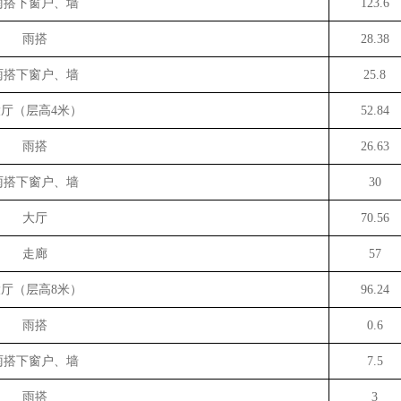
雨搭下窗户、墙
123.6
雨搭
28.38
雨搭下窗户、墙
25.8
大厅（层高
4米）
52.84
雨搭
26.63
雨搭下窗户、墙
30
大厅
70.56
走廊
57
大厅（层高
8米）
96.24
雨搭
0.6
雨搭下窗户、墙
7.5
雨搭
3