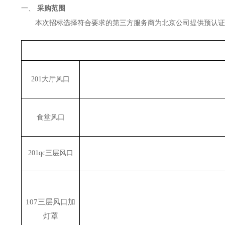
一、
采购范围
本次招标选择符合要求的第三方服务商为北京公司提供预认证
201大厅风口
食堂风口
201qc三层风口
107三层风口加
灯罩