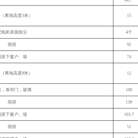
口（离地高度
3米）
15
配电柜表面除尘
4个
雨搭
92
雨搭下窗户、墙
74
口（离地高度
8米）
12
道，卷帘门，玻璃
100
雨搭
130
雨搭下窗户、墙
103.7
雨搭
51