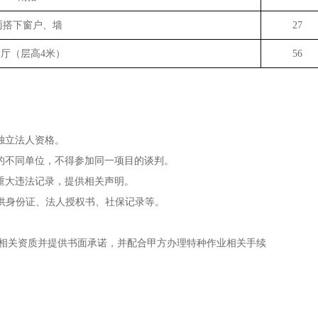
雨搭下窗户、墙
27
大厅（层高
4米）
56
独立法人资格。
的不同单位，不得参加同一项目的谈判。
重大违法记录，提供相关声明。
提供身份证、法人授权书、社保记录等。
相关资质
并提供书面承诺
，并配合甲方办理特种作业相关手续