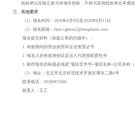
投标单位应独立参与本项目投标，不得与其他投标单位串通投
三、其他要求
（
1）报名时间：202
6年6月9
日至
202
6年6月11日
（
2）报名邮箱：
bjsw-cgbswz
2
@sinopharm.com
报名提交材料（加盖公章的扫描件）：
1. 有效期内的营业执照等企业资质证书
2. 报名人的有效身份证及法人代表授权委托书
3. 邮件报名的标题必须是“项目文件号+项目名称+公司名
（3
）地址：北京市北京经济技术开发区博兴二路
6号
联系电话：18500971666
联系人：王工