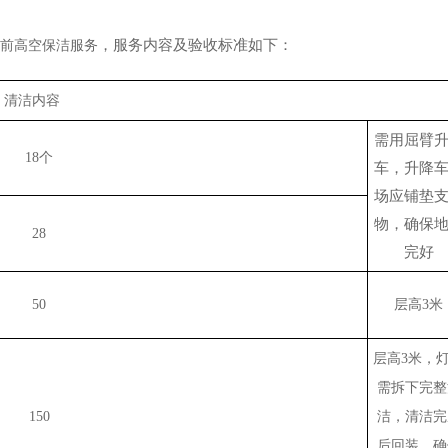
，服务内容及验收标准如下：
前高空保洁服务
清洁内容
需用屈臂
18个
车，升降
场应铺垫
物，确保
28
完好
50
层高
3米
层高
3米，
需拆下完整
150
洁，清洁完
后回装，确