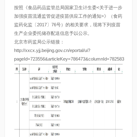
按照《食品药品监管总局国家卫生计生委<关于进一步
加强疫苗流通监管促进疫苗供应工作的通知>》（食药
监药化监〔2017〕76号）的相关要求，现将下列疫苗
生产企业委托储存配送信息予以公示。
北京市药监局公示链接：
http://xxcx.yjj.beijing.gov.cn/eportal/ui?
pageId=723556&articleKey=786473&columnId=782583