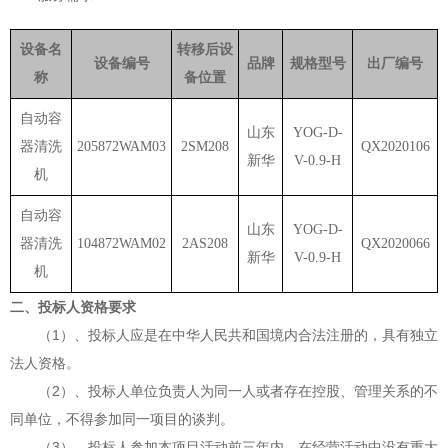
设备名
转移后设
设备编号
品牌
规格型号
出厂编号
称
备位置
自动容
山东
YOG-D-
器清洗
205872WAM03
2SM208
QX2020106
新华
V-0.9-H
机
自动容
山东
YOG-D-
器清洗
104872WAM02
2AS208
QX2020066
新华
V-0.9-H
机
二、投标人资格要求
（
1）、投标人应是在中华人民共和国境内合法注册的，具有独立
法人资格。
（
2）、投标人单位负责人为同一人或者存在控股、管理关系的不
同单位，不得参加同一项目的谈判。
（
3）、投标人参加本项目活动前三年内，在经营活动中没有重大