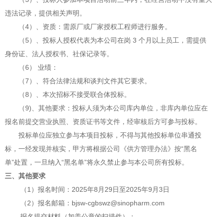
违法记录，提供相关声明。
（
4）、资质：需原厂或厂家授权工程师进行服务
。
（5
）、投标人授权代表为本公司在岗
3 个月以上员工，需提供
身份证、法人授权书、社保记录等。
（6）
业绩
：
（7）、符合法律法规和谈判文件其它要求。
（8）、本次招标不接受联合体投标。
（9)、其他要求：投标人须为本公司库内单位，非库内单位应在
报名前提交营业执照、资质证书等文件，经审核后方可参与投标。
投标单位应独立参与本项目投标，不得与其他投标单位串通投
标，一经发现并核实，甲方将根据公司《供方管理办法》按
“黑名
单”处置，一旦纳入“黑名单”将永久禁止参与本公司所有投标。
三、其他要求
（
1）报名时间：202
5年8月29
日至
202
5年9月3日
（
2）报名邮箱：bjsw-cgbswz@sinopharm.com
报名提交材料（加盖公章的扫描件）：