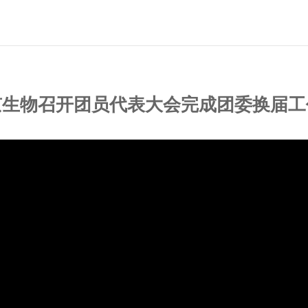
京生物召开团员代表大会完成团委换届工