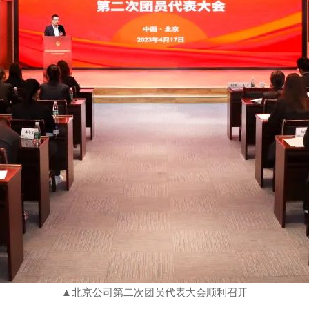
▲北京公司第二次团员代表大会顺利召开