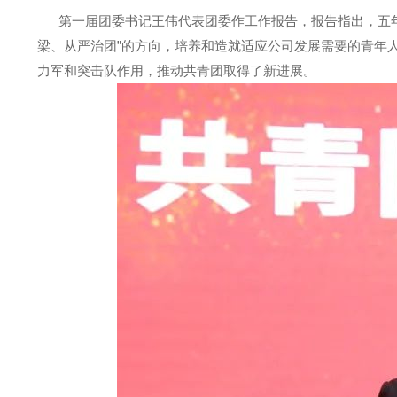
第一届团委书记王伟代表团委作工作报告，报告指出，五年
梁、从严治团”的方向，培养和造就适应公司发展需要的青年
力军和突击队作用，推动共青团取得了新进展。