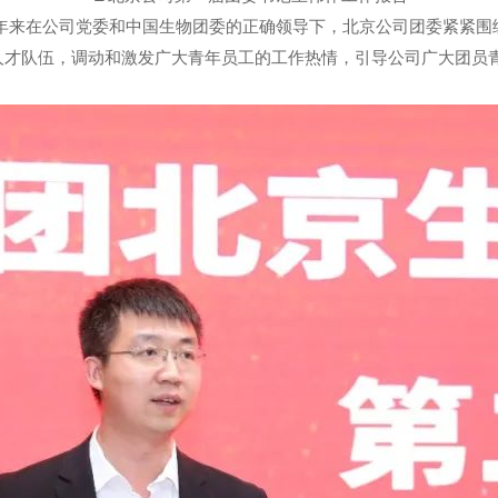
来在公司党委和中国生物团委的正确领导下，北京公司团委紧紧围绕
人才队伍，调动和激发广大青年员工的工作热情，引导公司广大团员