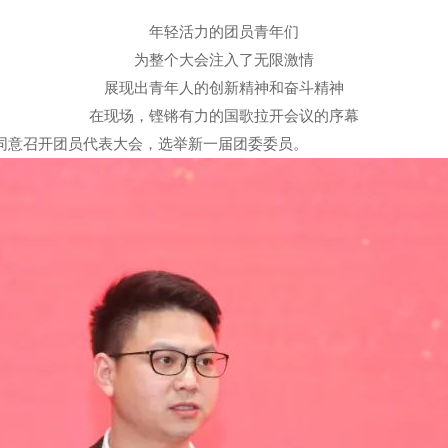
年轻活力的团员青年们
为整个大会注入了无限激情
展现出青年人的创新精神和奋斗精神
在现场，铿锵有力的国歌拉开会议的序幕
意召开团员代表大会，选举新一届团委委员。