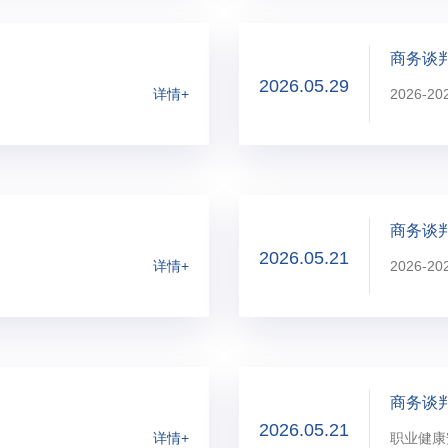
商务谈
2026.05.29
目
详情+
2026-
商务谈
2026.05.21
目
详情+
2026-
商务谈
2026.05.21
详情+
职业健康