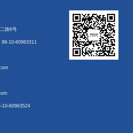
二路6号
6-10-60963311
.com
com
-60963524