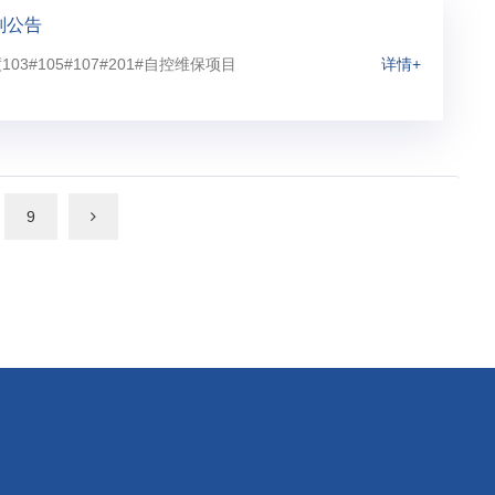
判公告
度103#105#107#201#自控维保项目
详情+
9