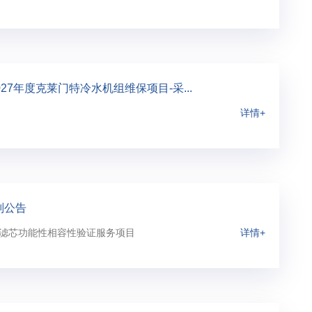
-2027年度克莱门特冷水机组维保项目-采...
详情+
判公告
滤芯功能性相容性验证服务项目
详情+