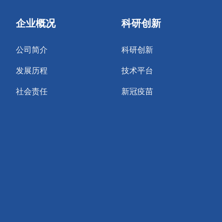
企业概况
科研创新
公司简介
科研创新
发展历程
技术平台
社会责任
新冠疫苗