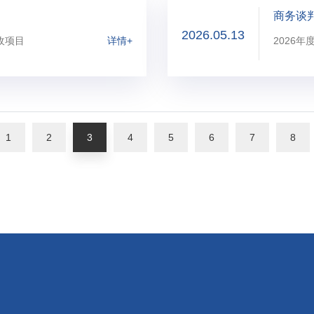
商务谈
2026.05.13
收项目
详情+
2026年
1
2
3
4
5
6
7
8