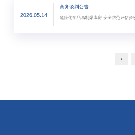
商务谈判公告
2026.05.14
危险化学品易制爆库房-安全防范评估验