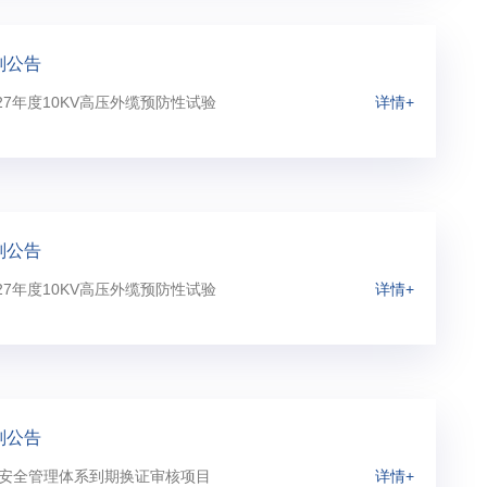
判公告
2027年度10KV高压外缆预防性试验
详情+
判公告
2027年度10KV高压外缆预防性试验
详情+
判公告
安全管理体系到期换证审核项目
详情+