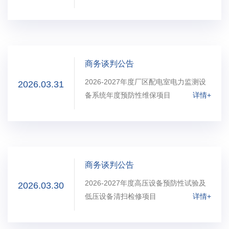
商务谈判公告
2026-2027年度厂区配电室电力监测设
2026.03.31
备系统年度预防性维保项目
详情+
商务谈判公告
2026-2027年度高压设备预防性试验及
2026.03.30
低压设备清扫检修项目
详情+