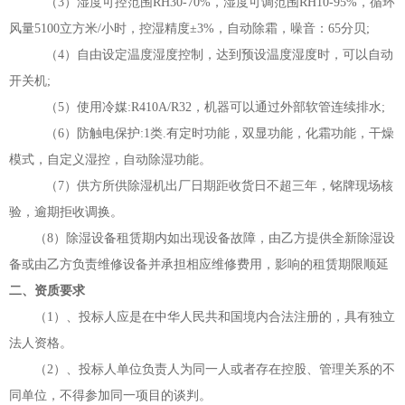
（3）湿度可控范围RH30-70%，湿度可调范围RH10-95%，循环
风量5100立方米/小时，控湿精度±3%，自动除霜，噪音：65分贝;
（4）自由设定温度湿度控制，达到预设温度湿度时，可以自动
开关机;
（5）使用冷媒:R410A/R32，机器可以通过外部软管连续排水;
（6）防触电保护:1类.有定时功能，双显功能，化霜功能，干燥
模式，自定义湿控，自动除湿功能。
（7）供方所供除湿机出厂日期距收货日不超三年，铭牌现场核
验，逾期拒收调换。
（
8）除湿设备租赁期内如出现设备故障，由乙方提供全新除湿设
备或由乙方负责维修设备并承担相应维修费用，影响的租赁期限顺延
二、资质要求
（
1）、投标人应是在中华人民共和国境内合法注册的，具有独立
法人资格。
（
2）、投标人单位负责人为同一人或者存在控股、管理关系的不
同单位，不得参加同一项目的谈判。