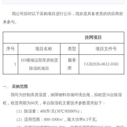
我公司拟对以下采购项目进行公示，现欢迎具备资质的供应商前
来参与。
挂网项目
序号
项目名称
类型
项目文件号
服务
103
楼储运部库房租赁
1
CGB2026-0612-0301
类
除湿机项目
一、
采购范围
我司为控制库房湿度，保障物料存储环境合规，拟租赁
16台除湿
机，
租赁周期为
60天，单台除湿机主要技术参数需求如下：
（1）除湿量：480升/天(30℃/RH80%)；
（2）适用范围：800-1000㎡，最大功率6.5千瓦;