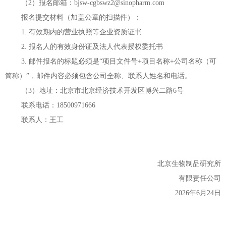
（
2）报名邮箱：
bjsw-cgbswz
2
@sinopharm.com
报名提交材料（加盖公章的扫描件）：
1. 有效期内的营业执照等企业资质证书
2. 报名人的有效身份证及法人代表授权委托书
3. 邮件报名的标题必须是“项目文件号+项目名称+公司名称（可
简称）”，邮件内容必须包含公司全称、联系人姓名和电话。
（3
）地址：北京市北京经济技术开发区博兴二路
6号
联系电话：18500971666
联系人：王工
北京
生物
制品
研究所
有限责任公司
20
26
年
6
月
24
日