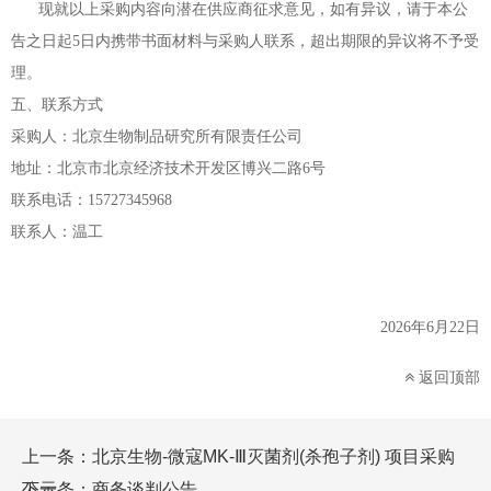
现就以上采购内容向潜在供应商征求意见，如有异议，请于本公
告之日起
5日内携带书面材料与采购人联系，超出期限的异议将不予受
理。
五
、
联系方式
采购人：北京生物制品研究所有限责任公司
地址：北京市北京经济技术开发区博兴二路
6号
联系电话：
15727345968
联系人：温工
2026年6月22日
返回顶部
上一条：
北京生物-微寇MK-Ⅲ灭菌剂(杀孢子剂) 项目采购
公示
下一条：
商务谈判公告