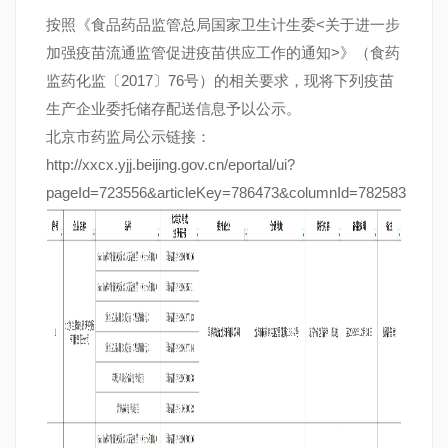
按照《食品药品监管总局国家卫生计生委<关于进一步
加强疫苗流通监管促进疫苗供应工作的通知>》（食药
监药化监〔2017〕76号）的相关要求，现将下列疫苗
生产企业委托储存配送信息予以公示。
北京市药监局公示链接：
http://xxcx.yjj.beijing.gov.cn/eportal/ui?
pageId=723556&articleKey=786473&columnId=782583