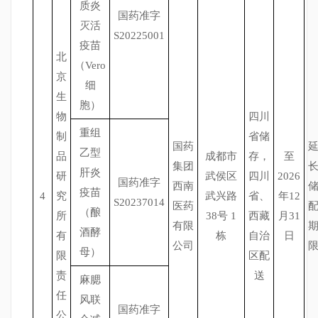
质炎
国药准字
灭活
S20225001
疫苗
北
（Vero
京
细
生
胞）
物
四川
重组
制
省储
国药
乙型
品
成都市
存，
至
集团
肝炎
研
武侯区
四川
2026
国药准字
西南
疫苗
4
究
武兴路
省、
年12
S20237014
医药
（酿
所
38号
1
西藏
月31
有限
酒酵
有
栋
自治
日
公司
母）
限
区配
责
送
麻腮
任
风联
国药准字
公