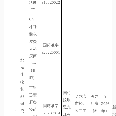
活疫
S10820022
苗
Sabin
株脊
髓灰
质炎
国药准字
灭活
S20225001
疫苗
北
（Vero
京
细
生
胞）
物
重组
制
国药
乙型
品
哈尔滨
黑龙
至
控股
肝炎
研
市松北
江省
2026
国药准字
黑龙
疫苗
3
究
区巨宝
储
年12
S20237014
江有