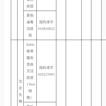
疫苗
黄热
减毒
国药准字
活疫
S10820022
苗
Sabin
株脊
髓灰
质炎
国药准字
灭活
S20225001
疫苗
北
（Vero
京
细
生
胞）
物