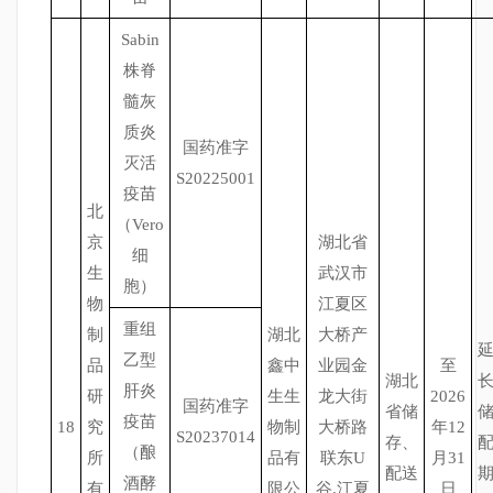
Sabin
株脊
髓灰
质炎
国药准字
灭活
S20225001
疫苗
北
（Vero
京
湖北省
细
生
武汉市
胞）
物
江夏区
重组
制
湖北
大桥产
乙型
品
鑫中
业园金
至
湖北
肝炎
研
生生
龙大街
2026
国药准字
省储
疫苗
18
究
物制
大桥路
年12
S20237014
存、
（酿
所
品有
联东U
月31
配送
酒酵
有
限公
谷.江夏
日