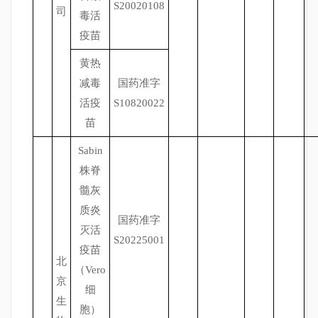
S20020108
司
毒活
疫苗
黄热
减毒
国药准字
活疫
S10820022
苗
Sabin
株脊
髓灰
质炎
国药准字
灭活
S20225001
疫苗
北
（Vero
京
细
生
胞）