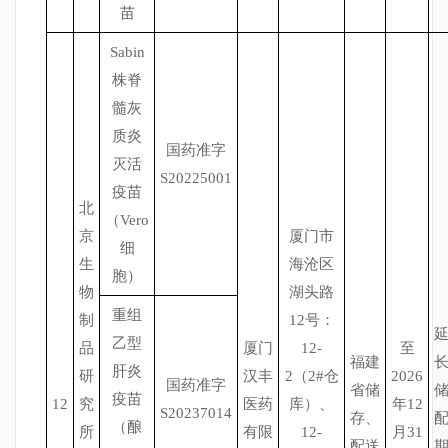
苗
Sabin
株脊
髓灰
质炎
国药准字
灭活
S20225001
疫苗
北
（Vero
京
厦门市
细
生
海沧区
胞）
物
湖头路
重组
制
12号：
乙型
品
厦门
12-
至
福建
肝炎
研
汉丰
2（2#仓
2026
国药准字
省储
疫苗
12
究
医药
库）、
年12
S20237014
存、
（酿
所
有限
12-
月31
配送