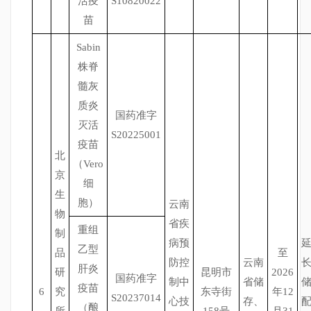
活疫
S10820022
苗
Sabin
株脊
髓灰
质炎
国药准字
灭活
S20225001
疫苗
北
（Vero
京
细
生
胞）
云南
物
省疾
重组
制
病预
乙型
品
至
防控
云南
肝炎
研
昆明市
2026
国药准字
制中
省储
疫苗
6
究
东寺街
年12
S20237014
心技
存、
（酿