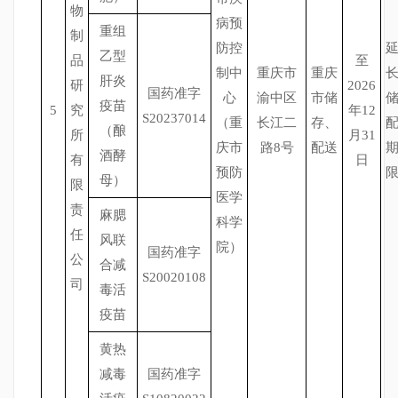
物
病预
重组
制
防控
乙型
品
至
制中
重庆市
重庆
肝炎
研
2026
国药准字
心
渝中区
市储
疫苗
5
究
年12
S20237014
（重
长江二
存、
（酿
所
月31
庆市
路8号
配送
酒酵
有
日
预防
母）
限
医学
责
麻腮
科学
任
风联
院）
国药准字
公
合减
S20020108
司
毒活
疫苗
黄热
减毒
国药准字