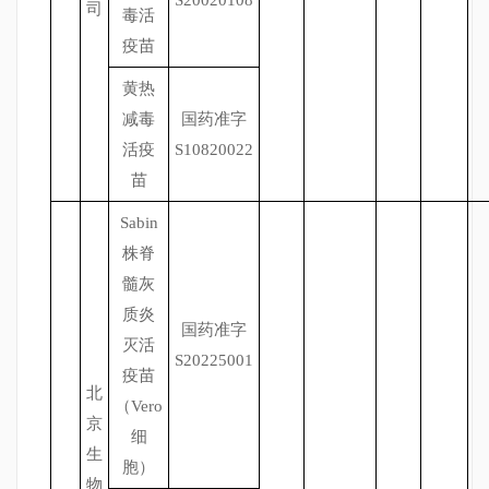
S20020108
司
毒活
疫苗
黄热
减毒
国药准字
活疫
S10820022
苗
Sabin
株脊
髓灰
质炎
国药准字
灭活
S20225001
疫苗
北
（Vero
京
细
生
胞）
物