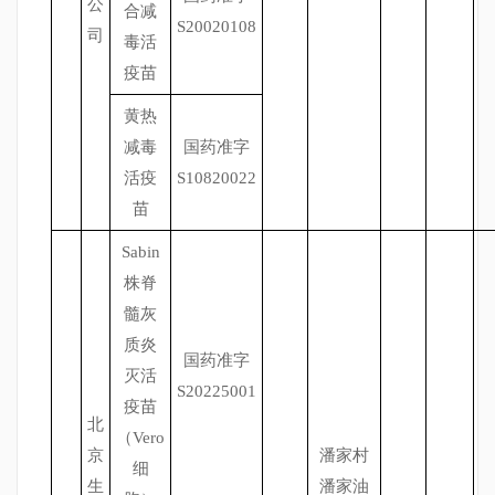
公
合减
S20020108
司
毒活
疫苗
黄热
减毒
国药准字
活疫
S10820022
苗
Sabin
株脊
髓灰
质炎
国药准字
灭活
S20225001
疫苗
北
（Vero
京
潘家村
细
生
潘家油