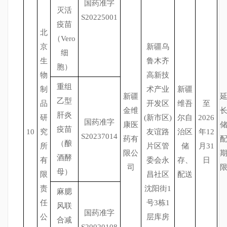
国药准字
灭活
S20225001
疫苗
北
（Vero
京
新疆乌
细
生
鲁木齐
胞）
物
高新技
重组
制
术产业
新疆
新疆
乙型
品
开发区
维吾
至
金维
肝炎
研
(新市区)
尔自
2026
国药准字
康医
疫苗
10
究
友谊路
治区
年12
S20237014
药有
（酿
所
片区管
储
月31
限公
酒酵
有
委会永
存、
日
司
母）
限
昌社区
配送
责
沈阳街1
麻腮
任
号3栋1
风联
国药准字
公
层库房
合减