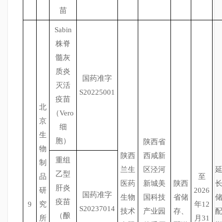
苗
Sabin
株脊
髓灰
质炎
国药准字
灭活
S20225001
疫苗
北
（Vero
京
细
生
胞）
陕西省
物
陕西
西咸新
重组
制
兰生
区泾河
乙型
品
至
医药
新城美
陕西
肝炎
研
2026
国药准字
生物
国科技
省储
疫苗
9
究
年12
S20237014
技术
产业园
存、
（酿
所
月31