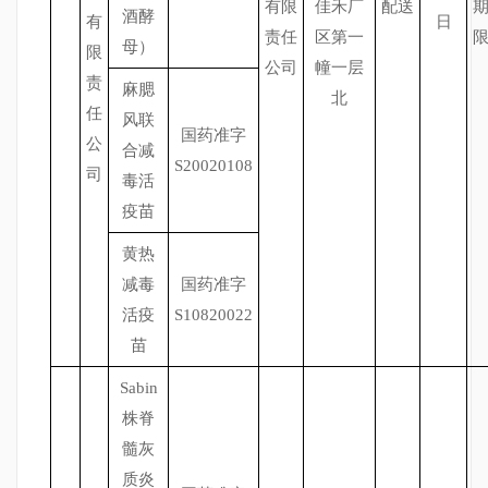
有限
佳禾厂
配送
酒酵
有
日
责任
区第一
母）
限
公司
幢一层
责
麻腮
北
任
风联
国药准字
公
合减
S20020108
司
毒活
疫苗
黄热
减毒
国药准字
活疫
S10820022
苗
Sabin
株脊
髓灰
质炎