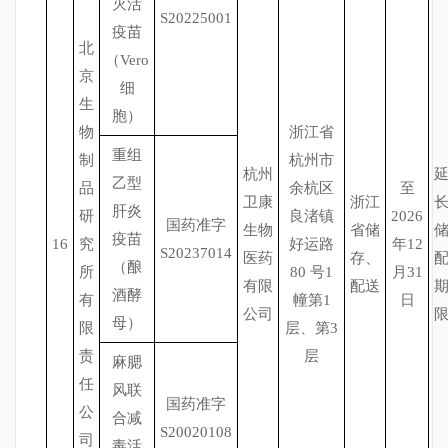
灭活
S20225001
疫苗
北
（Vero
京
细
生
胞）
物
浙江省
重组
制
杭州市
杭州
乙型
品
余杭区
至
卫康
浙江
肝炎
研
良渚镇
2026
国药准字
生物
省储
疫苗
16
究
好运路
年12
S20237014
医药
存、
（酿
所
80 号1
月31
有限
配送
酒酵
有
幢第1
日
公司
母）
限
层、第3
责
层
麻腮
任
风联
国药准字
公
合减
S20020108
司
毒活