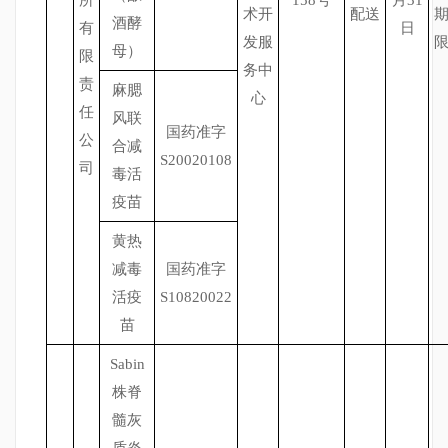
所
158号
月31
术开
配送
酒酵
有
日
发服
母）
限
务中
责
麻腮
心
任
风联
国药准字
公
合减
S20020108
司
毒活
疫苗
黄热
减毒
国药准字
活疫
S10820022
苗
Sabin
株脊
髓灰