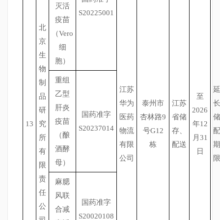
灭活
S20225001
疫苗
北
（Vero
京
细
生
胞）
物
重组
制
江苏
乙型
品
至
华为
泰州市
江苏
肝炎
研
2026
国药准字
医药
杏林路9
省储
疫苗
13
究
年12
S20237014
物流
号G12
存、
（酿
所
月31
有限
栋
配送
酒酵
有
日
公司
母）
限
责
麻腮
任
风联
国药准字
公
合减
S20020108