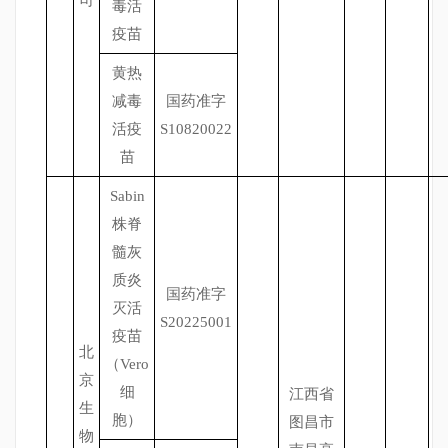
司
毒活
疫苗
黄热
减毒
国药准字
活疫
S10820022
苗
Sabin
株脊
髓灰
质炎
国药准字
灭活
S20225001
疫苗
北
（Vero
京
细
江西省
生
胞）
图昌市
物