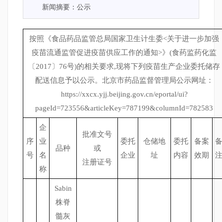
新闻摘要：公示
按照《食品药品监管总局国家卫生计生委<关于进一步加强
疫苗流通监管促进疫苗供应工作的通知>》(食药监药化监
〔2017〕76号)的相关要求,现将下列疫苗生产企业委托储存
配送信息予以公示。北京市药品监督管理局公示网址：
https://xxcx.yjj.beijing.gov.cn/eportal/ui?
pageId=723556&articleKey=787199&columnId=782583
企
批准文号
序
业
委托
仓储地
委托
备案
品种
或
号
名
企业
址
内容
效期
注册证号
称
Sabin
株脊
髓灰