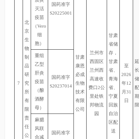
质炎
国药准字
灭活
S20225001
疫苗
北
（Vero
京
细
甘肃
生
胞）
省储
物
兰州市
存，
重组
制
甘肃
西固区
甘肃
乙型
品
康恩
至
兰州西
省、
肝炎
研
必成
2026
国药准字
高速收
青海
疫苗
7
究
生物
年12
S20237014
费口2公
省、
（酿
所
技术
月31
里处铁
宁夏
酒酵
有
有限
日
邦物流
回族
母）
限
公司
园
自治
责
麻腮
区配
任
风联
送
国药准字
公
合减