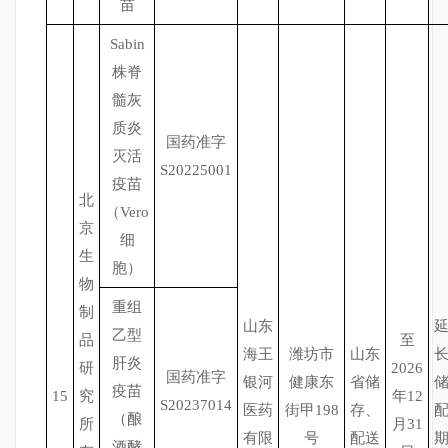
苗
Sabin
株脊
髓灰
质炎
国药准字
灭活
S20225001
疫苗
北
（Vero
京
细
生
胞）
物
重组
制
山东
乙型
品
至
海王
潍坊市
山东
肝炎
研
2026
国药准字
银河
健康东
省储
疫苗
15
究
年12
S20237014
医药
街甲198
存、
（酿
所
月31
有限
号
配送
酒酵