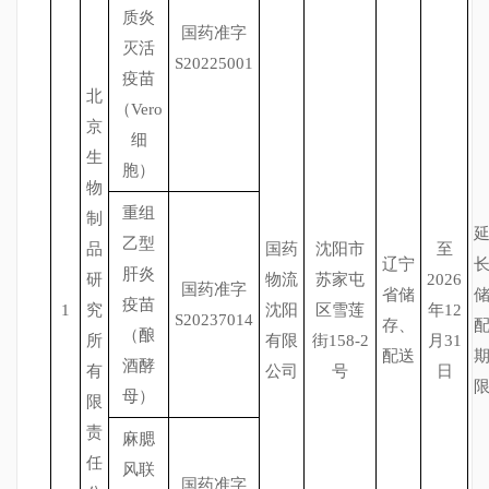
质炎
国药准字
灭活
S20225001
疫苗
北
（Vero
京
细
生
胞）
物
重组
制
乙型
品
国药
沈阳市
至
辽宁
肝炎
研
物流
苏家屯
2026
国药准字
省储
疫苗
1
究
沈阳
区雪莲
年12
S20237014
存、
（酿
所
有限
街158-2
月31
配送
酒酵
有
公司
号
日
母）
限
责
麻腮
任
风联
国药准字