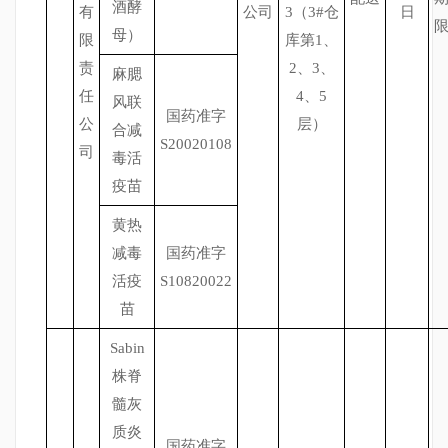
酒酵
有
公司
3（3#仓
日
母）
限
库第1、
责
2、3、
麻腮
任
4、5
风联
国药准字
公
层）
合减
S20020108
司
毒活
疫苗
黄热
减毒
国药准字
活疫
S10820022
苗
Sabin
株脊
髓灰
质炎
国药准字