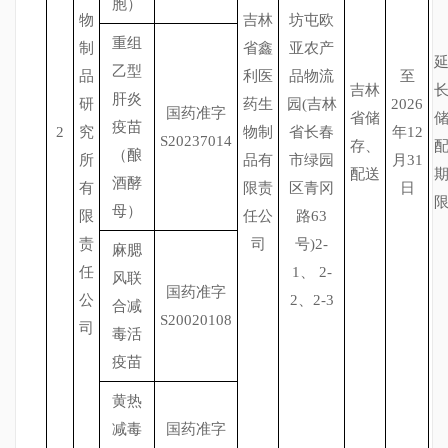
胞）
物
吉林
坊屯欧
重组
制
省鑫
亚农产
乙型
品
利医
品物流
至
吉林
肝炎
研
药生
园(吉林
2026
国药准字
省储
疫苗
2
究
物制
省长春
年12
S20237014
存、
（酿
所
品有
市绿园
月31
配送
酒酵
有
限责
区青冈
日
母）
限
任公
路63
责
司
号)2-
麻腮
任
1、 2-
风联
国药准字
公
2、2-3
合减
S20020108
司
毒活
疫苗
黄热
减毒
国药准字