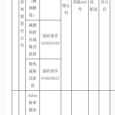
（酿
所
四路445
存、
月31
限公
酒酵
有
号
配送
日
司
母）
限
责
麻腮
任
风联
国药准字
公
合减
S20020108
司
毒活
疫苗
黄热
减毒
国药准字
活疫
S10820022
苗
Sabin
株脊
髓灰