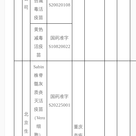
合减
S20020108
司
毒活
疫苗
黄热
减毒
国药准字
活疫
S10820022
苗
Sabin
株脊
髓灰
质炎
国药准字
灭活
S20225001
疫苗
北
（Vero
京
细
重庆
生
胞）
市疾