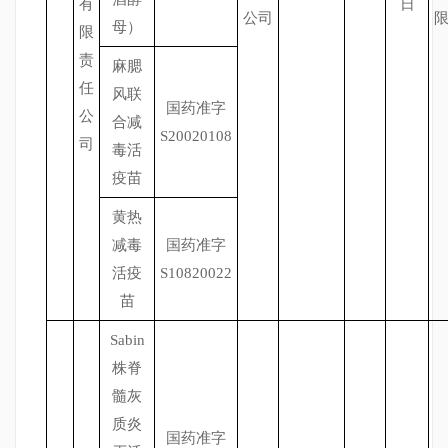
有
日
公司
母）
限
责
麻腮
任
风联
国药准字
公
合减
S20020108
司
毒活
疫苗
黄热
减毒
国药准字
活疫
S10820022
苗
Sabin
株脊
髓灰
质炎
国药准字