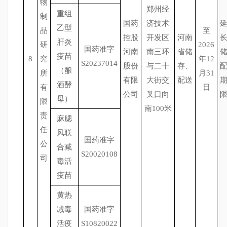
物
郑州经
重组
制
国药
济技术
乙型
品
至
控股
开发区
河南
肝炎
研
2026
国药准字
河南
南三环
省储
疫苗
8
究
年12
S20237014
股份
与二十
存、
（酿
所
月31
有限
大街交
配送
酒酵
有
日
公司
叉口向
母）
限
南100米
责
麻腮
任
风联
国药准字
公
合减
S20020108
司
毒活
疫苗
黄热
减毒
国药准字
活疫
S10820022