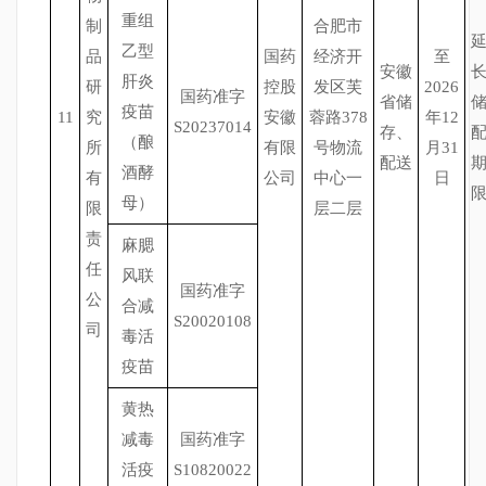
重组
制
合肥市
乙型
品
国药
经济开
至
安徽
肝炎
研
控股
发区芙
2026
国药准字
省储
疫苗
11
究
安徽
蓉路378
年12
S20237014
存、
（酿
所
有限
号物流
月31
配送
酒酵
有
公司
中心一
日
母）
限
层二层
责
麻腮
任
风联
国药准字
公
合减
S20020108
司
毒活
疫苗
黄热
减毒
国药准字
活疫
S10820022