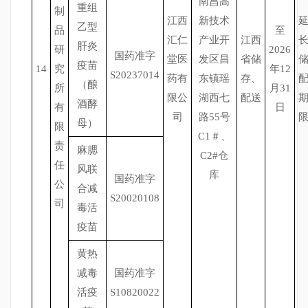
南昌高
重组
制
江西
新技术
乙型
品
至
汇仁
产业开
江西
肝炎
研
2026
国药准字
堂医
发区昌
省储
疫苗
14
究
年12
S20237014
药有
东镇瑶
存、
（酿
所
月31
限公
湖西七
配送
酒酵
有
日
司
路55号
母）
限
C1＃、
责
麻腮
C2#仓
任
风联
库
国药准字
公
合减
S20020108
司
毒活
疫苗
黄热
减毒
国药准字
活疫
S10820022