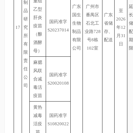
重组
制
广东
广州市
乙型
品
至
国生
番禺区
广东
肝炎
研
2026
国药准字
生物
石北工
省储
疫苗
17
究
年12
S20237014
制品
业路728
存、
（酿
所
月31
有限
号8栋
配送
酒酵
有
日
公司
102室
母）
限
责
麻腮
任
风联
国药准字
公
合减
S20020108
司
毒活
疫苗
黄热
减毒
国药准字
活疫
S10820022
苗